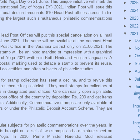
rld Yoga Day on 21 June. This unique initiative will mark the
►
2025
rnational Day of Yoga (IDY) 2021. Indian Post will issue this
►
2024
ictorial design through its 810 Head Post offices across India.
ng the largest such simultaneous philatelic commemorations
►
2023
►
2022
▼
2021
Head Post Offices will put this special cancellation on all mail
►
De
 June 2021. The same will be available at the Varanasi Head
ost Office in the Varanasi District only on 21.06.2021. The
►
No
n stamp will be an inked marking or impression with a graphical
►
Oc
y of Yoga 2021 written in Both Hindi and English languages. A
 postal marking used to deface a stamp to prevent its reuse.
►
Se
collectibles and often subjects of philatelic studies.
►
Au
►
Ju
for stamp collection has seen a decline, and to revive this
 a scheme for philatelists. They avail stamps for collectors at
▼
Ju
s in designated post offices. One can easily open a philatelic
अंतर
ost office of the country by depositing Rs. 200 and get items
प
rs. Additionally, Commemorative stamps are only available at
Int
rs or under the Philatelic Deposit Account Scheme. They are
P
K
Int
ar subjects for philatelic commemorations over the years. In
Y
ts brought out a set of two stamps and a miniature sheet on
अ
 Yoga. In 2016, Prime Minister Narendra Modi released