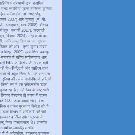
हित्यिक संस्थाओं द्वारा शताधिक
नद उपाधियाँ प्राप्त.व्यक्तित्व-कृतित्व
त्य समीक्षा'(सं. डा. राष्ट्रबंधु,
म्बर 2007) और 'गुफ्तगू' (सं. मो.
ाज़ी, इलाहाबाद, मार्च 2008), शेरगढ़
(जोधपुर, फरवरी 2017), सरस्वती
दून, दिसंबर 2024) पत्रिकाओं द्वारा
री. व्यक्तित्व-कृतित्व पर एक पुस्तक
 शिखर की ओर : कृष्ण कुमार यादव'
ाचरण मिश्र, 2009) प्रकाशित. कानपुर
दाई-समारोह में चर्चित साहित्यकार और
्री गिरिराज किशोर जी ने एक बड़ी
ही कि-"चिट्ठियों और साहित्य दोनों
नाओं से अटूट रिश्ता है." यह अनायास
कि दुनिया की तमाम नामी-गिरामी हस्तियों
किसी रूप में इस संवेदनशील डाक
 जुड़ाव रहा है। अमेरिका के राष्ट्रपति
 लिंकन पोस्टमैन तो भारत में पदस्थ
र्ड रीडिंग डाक वाहक रहे। विश्व
्ञानिक व नोबेल पुरस्कार विजेता सी.वी.
 डाक विभाग में अधिकारी रहे वहीं
हित्यकार व ‘नील दर्पण‘ पुस्तक के
धु मित्र पोस्टमास्टर थे। ज्ञानपीठ
े सम्मानित लोकप्रिय तमिल
र पी.वी.अखिलंदम, राजनगर उपन्यास