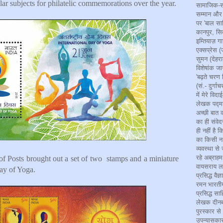
r subjects for philatelic commemorations over the year.
सामाजिक-सा
सम्मान और मा
पर 'बाल साहि
कानपुर, सित
इम्तियाज़ ग
एक्सप्रेस 
सुमन (देहरा
विशेषांक जा
'बढ़ते चरण
(सं.- दुर्ग
में मेरे वि
लेखक पद्मश
अच्छी बात क
का ही संवेद
ही नहीं है 
का किसी न 
व्यवस्था से
रहे अब्राहम
f Posts brought out a set of two stamps and a miniature
वायसराय ला
day of Yoga.
प्रसिद्ध वैज
रमन भारतीय
प्रसिद्ध सा
लेखक दीनबन्
पुरस्कार स
उपन्यासका