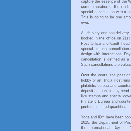
capture the essence of the Wo
commemoration of the 7th Inte
special cancellation with a p
This is going to be one amo
ever.
All delivery and non-delivery 
booked in the office on 21st
Post Office and Cantt Head P
special pictorial cancellatio
design with International Da
cancellation is defined as a
Such cancellations are valued 
Over the years, the passion 
hobby or art, India Post runs
philatelic bureau and counter
deposit account in any head p
like stamps and special cove
Philatelic Bureau and counte
printed in limited quantities.
Yoga and IDY have been popul
2015, the Department of Pos
the International Day of