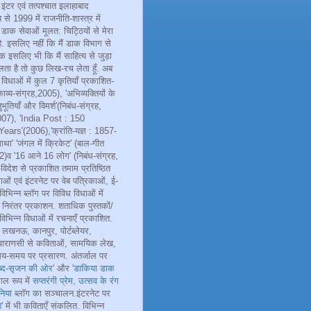
 इंटर एवं तत्पश्चात इलाहाबाद
य से 1999 में राजनीति-शास्त्र में
डाक सेवाओं मूलत: चिट्ठियों से मेरा
ै. इसलिए नहीं कि मैं डाक विभाग से
ल्कि इसलिए भी कि मैं साहित्य से जुड़ा
लता है तो कुछ लिख-रच लेता हूँ. अब
विधाओं में कुल 7 कृतियाँ प्रकाशित-
ाव्य-संग्रह,2005), 'अभिव्यक्तियों के
ुभूतियाँ और विमर्श'(निबंध-संग्रह,
07), 'India Post : 150
ears'(2006),'क्रांति-यज्ञ : 1857-
था' 'जंगल में क्रिकेट' (बाल-गीत
2)व '16 आने 16 लोग' (निबंध-संग्रह,
विदेश से प्रकाशित तमाम प्रतिष्ठित
ाओं एवं इंटरनेट पर वेब पत्रिकाओं, ई-
विभिन्न ब्लॉग पर विविध विधाओं में
निरंतर प्रकाशन. शताधिक पुस्तकों/
 विभिन्न विधाओं में रचनाएँ प्रकाशित.
खनऊ, कानपुर, पोर्टब्लेयर,
वाराणसी से कविताओं, सामयिक लेख,
समय-समय पर प्रसारण. अंतर्जाल पर
ब्द-सृजन की ओर
' और '
डाकिया डाक
ुगल रूप में
सप्तरंगी प्रेम
,
उत्सव के रंग
निया
ब्लॉग का सञ्चालन.इंटरनेट पर
'
में भी कविताएँ संकलित. विभिन्न