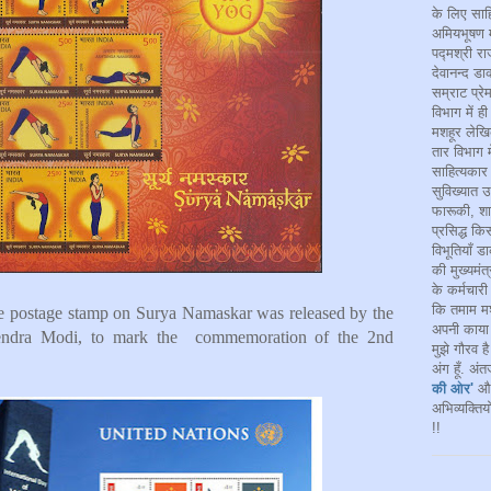
के लिए साह
अमियभूषण म
पद्मश्री रा
देवानन्द डाक
सम्राट प्र
विभाग में ही
मशहूर लेखिक
तार विभाग म
साहित्यकार ड
सुविख्यात उ
फारूकी, शाय
प्रसिद्ध क
विभूतियाँ ड
की मुख्यमंत
के कर्मचारी
कि तमाम मश
 postage stamp on Surya Namaskar was released by the
अपनी काया 
rendra Modi, to mark the commemoration of the 2nd
मुझे गौरव ह
अंग हूँ. अं
की ओर'
औ
अभिव्यक्तिय
!!