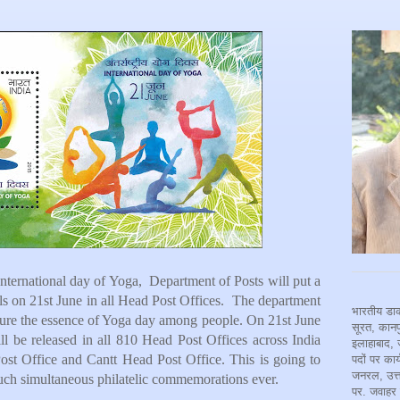
ternational day of Yoga, Department of Posts will put a
ils on 21st June in all Head Post Offices. The department
भारतीय डाक
pture the essence of Yoga day among people. On 21st June
सूरत, कानपु
ill be released in all 810 Head Post Offices across India
इलाहाबाद, 
ost Office and Cantt Head Post Office. This is going to
पदों पर कार
जनरल, उत्त
such simultaneous philatelic commemorations ever.
पर. जवाहर 