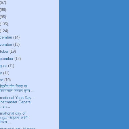
(67)
(96)
(95)
(135)
(124)
cember
(14)
vember
(13)
tober
(19)
ptember
(12)
gust
(11)
ly
(11)
ne
(10)
्राष्ट्रीय योग दिवस पर
ोस्टमास्टर जनरल कृष्ण ...
ernational Yoga Day :
ostmaster General
rish...
ernational day of
oga: चिट्ठियां करेंगी
ंतररा...