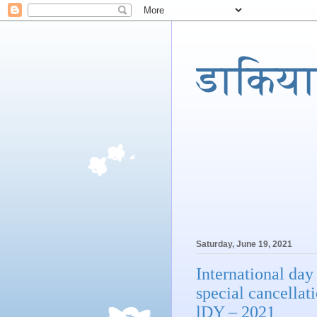
डाकिया
Saturday, June 19, 2021
International day 
special cancellat
lDY – 2021