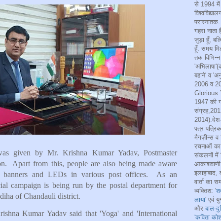
से 1994 में
विश्वविद्याल
परास्नातक. 
गहरा नाता ह
जुड़ा हूँ, ब
हूँ. समय मि
तक विभिन्न 
'अभिलाषा'(क
बहाने' व 'अन
2006 व 20
Glorious Y
1947 की गा
संग्रह,201
2014).देश-
पत्र-पत्रिक
मैगज़ीन्स व 
रचनाओं का 
was given by Mr. Krishna Kumar Yadav, Postmaster
संकलनों में
on. Apart from this, people are also being made aware
आकाशवाणी ल
इलाहाबाद, 
 banners and LEDs in various post offices. As an
वार्ता का 
pecial campaign is being run by the postal department for
व्यक्तिश: '
श
diha of Chandauli district.
लाया
' एवं य
और
बाल-दु
ishna Kumar Yadav said that 'Yoga' and 'International
'कविता कोश