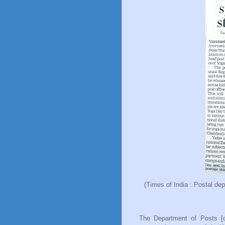
(Times of India : Postal de
The Department of Posts [or